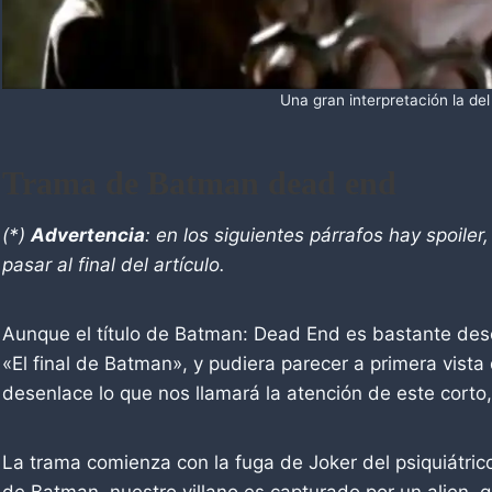
Una gran interpretación la de
Trama de Batman dead end
(*)
Advertencia
: en los siguientes párrafos hay spoiler
pasar al final del artículo.
Aunque el título de Batman: Dead End es bastante descr
«El final de Batman», y pudiera parecer a primera vista 
desenlace lo que nos llamará la atención de este corto,
La trama comienza con la fuga de Joker del psiquiátri
de Batman, nuestro villano es capturado por un alien, q