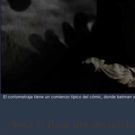
El cortometraje tiene un comienzo típico del cómic, donde batman vi
¿Será el final del murciél