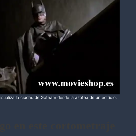
sualiza la ciudad de Gotham desde la azotea de un edificio.
ago en este cortometraje