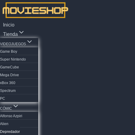
Saltar
al
contenido
Inicio
Tienda
VIDEOJUEGOS
Game Boy
Super Nintendo
GameCube
Mega Drive
xBox 360
Spectrum
PC
CÓMIC
Alfonso Azpiri
Alien
Depredador