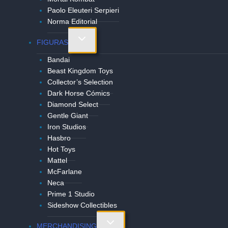
Paolo Eleuteri Serpieri
Norma Editorial
Alternar
FIGURAS
menú
Bandai
hijo
Beast Kingdom Toys
Collector’s Selection
Dark Horse Cómics
Diamond Select
Gentle Giant
Iron Studios
Hasbro
Hot Toys
Mattel
McFarlane
Neca
Prime 1 Studio
Sideshow Collectibles
Alternar
MERCHANDISING