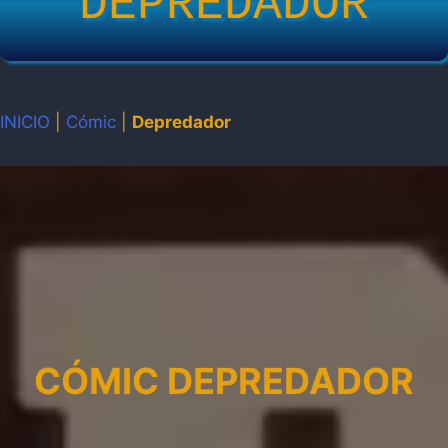
DEPREDADOR
INICIO
|
Cómic
|
Depredador
CÓMIC DEPREDADOR