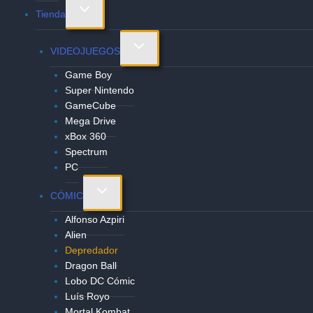
Alternar
Tienda
menú
hijo
Alternar
VIDEOJUEGOS
menú
Game Boy
hijo
Super Nintendo
GameCube
Mega Drive
xBox 360
Spectrum
PC
Alternar
CÓMIC
menú
Alfonso Azpiri
hijo
Alien
Depredador
Dragon Ball
Lobo DC Cómic
Luís Royo
Mortal Kombat