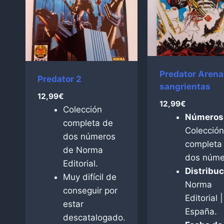
Predator Arena
Predator 2
sangrientas
12,99
€
12,99
€
Colección
Números
completa de
Colección
dos números
completa
de Norma
dos núme
Editorial.
Distribuc
Muy difícil de
Norma
conseguir por
Editorial |
estar
España.
descatalogado.