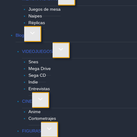
menú
Juegos de mesa
hijo
Naipes
Réplicas
Alternar
Blog
menú
hijo
Alternar
VIDEOJUEGOS
menú
Snes
hijo
Mega Drive
Sega CD
Indie
Entrevistas
Alternar
CINE
menú
Anime
hijo
Cortometrajes
Alternar
FIGURAS
menú