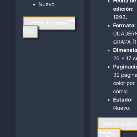
Fecha de
Nuevo.
edición:
1993.
Añadir al carrito
Formato:
CUADERN
GRAPA [1
Dimensio
26 x 17 c
Paginaci
32 página
color por
cómic.
Estado
:
Nuevo.
Añadir al carri