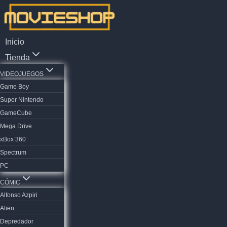
Saltar
al
contenido
Inicio
Tienda
VIDEOJUEGOS
Game Boy
Super Nintendo
GameCube
Mega Drive
xBox 360
Spectrum
PC
CÓMIC
Alfonso Azpiri
Alien
Depredador