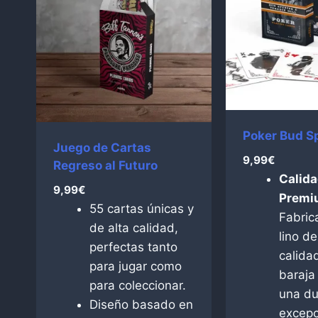
Poker Bud S
Juego de Cartas
9,99
€
Regreso al Futuro
Calid
9,99
€
Premi
55 cartas únicas y
Fabric
de alta calidad,
lino de
perfectas tanto
calida
para jugar como
baraja
para coleccionar.
una du
Diseño basado en
excepc