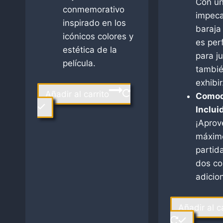
Con un
conmemorativo
impeca
inspirado en los
baraja
icónicos colores y
es per
estética de la
para ju
película.
tambié
exhibir
Añadir al carrito
Comod
Inclui
¡Aprov
máxim
partid
dos c
adicio
Añadir al c