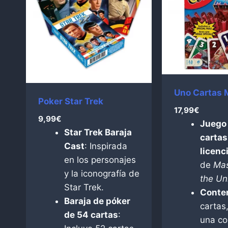
Uno Cartas 
Poker Star Trek
17,99
€
9,99
€
Juego
Star Trek Baraja
cartas
Cast
: Inspirada
licenci
en los personajes
de
Mas
y la iconografía de
the Un
Star Trek.
Conte
Baraja de póker
cartas
de 54 cartas
:
una co