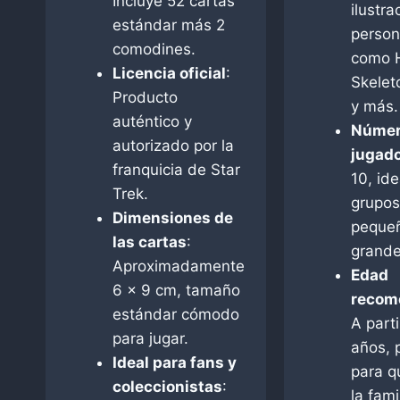
Incluye 52 cartas
ilustr
estándar más 2
person
comodines.
como 
Licencia oficial
:
Skelet
Producto
y más.
auténtico y
Númer
autorizado por la
jugado
franquicia de Star
10, ide
Trek.
grupos
Dimensiones de
peque
las cartas
:
grande
Aproximadamente
Edad
6 x 9 cm, tamaño
recom
estándar cómodo
A parti
para jugar.
años, 
Ideal para fans y
para q
coleccionistas
:
la fami