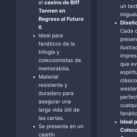
el
casino de Biff
un tac
Tannen en
inigual
Regreso al Futuro
Diseño
II
.
Cada c
Ideal para
presen
fanáticos de la
ilustra
trilogía y
impres
coleccionistas de
que ev
memorabilia.
espírit
Material
clásic
resistente y
wester
duradero para
perfec
asegurar una
cualqu
larga vida útil de
fanátic
las cartas.
Ideal 
Se presenta en un
Colecc
cajetín