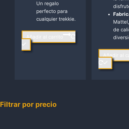
Un regalo
disfrut
perfecto para
Fabric
cualquier trekkie.
Mattel
de cal
Añadir al carrito
diversi
Añadir al c
Filtrar por precio