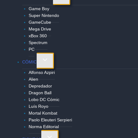
menú
Game Boy
hijo
Super Nintendo
GameCube
Mega Drive
xBox 360
Spectrum
PC
Alternar
CÓMIC
menú
Alfonso Azpiri
hijo
Alien
Depredador
Dragon Ball
Lobo DC Cómic
Luís Royo
Mortal Kombat
Paolo Eleuteri Serpieri
Norma Editorial
Alternar