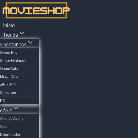
Saltar
al
contenido
Inicio
Tienda
VIDEOJUEGOS
Game Boy
Super Nintendo
GameCube
Mega Drive
xBox 360
Spectrum
PC
CÓMIC
Alfonso Azpiri
Alien
Depredador