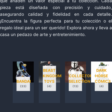
que añaden un valor especial a tu colección. Cada
pieza está diseñada con precisión y cuidado,
asegurando calidad y fidelidad en cada detalle.
¡Encuentra la figura perfecta para tu colección o el
regalo ideal para un ser querido! Explora ahora y lleva a
casa un pedazo de arte y entretenimiento.
BEAST
DARK
KINGDOM
COLLECTOR’S
HORSE
BANDAI
TOYS
SELECTION
CÓMICS
(33)
(4)
(13)
(4)