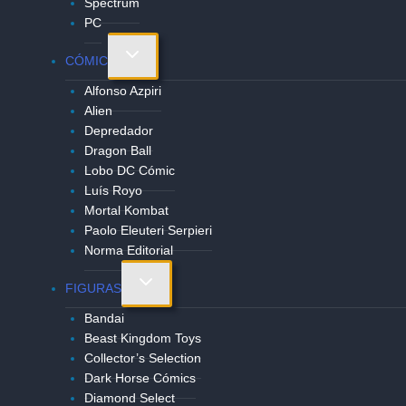
Spectrum
PC
Alternar
CÓMIC
menú
Alfonso Azpiri
hijo
Alien
Depredador
Dragon Ball
Lobo DC Cómic
Luís Royo
Mortal Kombat
Paolo Eleuteri Serpieri
Norma Editorial
Alternar
FIGURAS
menú
Bandai
hijo
Beast Kingdom Toys
Collector’s Selection
Dark Horse Cómics
Diamond Select