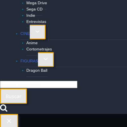
Mega Drive
Sega CD
Indie
Entrevistas
Alternar
CINE
menú
Anime
hijo
Cortometrajes
Alternar
FIGURAS
menú
Dragon Ball
hijo
Buscar
por:
Buscar