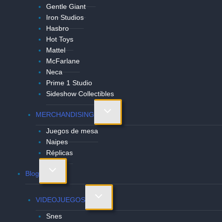
Gentle Giant
Iron Studios
Hasbro
Hot Toys
Mattel
McFarlane
Neca
Prime 1 Studio
Sideshow Collectibles
Alternar
MERCHANDISING
menú
Juegos de mesa
hijo
Naipes
Réplicas
Alternar
Blog
menú
hijo
Alternar
VIDEOJUEGOS
menú
Snes
hijo