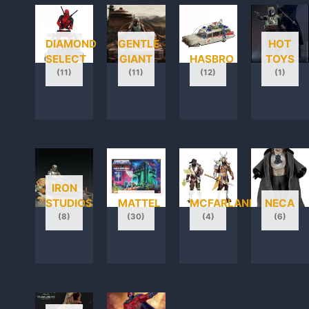
DIAMOND
GENTLE
HOT
SELECT
GIANT
HASBRO
TOYS
(11)
(11)
(12)
(1)
IRON
STUDIOS
MATTEL
MCFARLANE
NECA
(8)
(30)
(4)
(6)