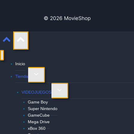
© 2026 MovieShop
Inicio
Alternar
Tienda
menú
hijo
Alternar
VIDEOJUEGOS
menú
Game Boy
hijo
Super Nintendo
GameCube
Mega Drive
xBox 360