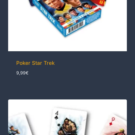
Poker Star Trek
9,99
€