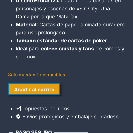
Diseño Exclusivo
: Ilustraciones basadas en
personajes y escenas de «Sin City: Una
Dama por la que Mataría».
Material
: Cartas de papel laminado duradero
para uso prolongado.
Tamaño estándar de cartas de póker
.
Ideal para
coleccionistas y fans
de cómics y
cine noir.
Solo quedan 1 disponibles
Sin
Añadir al carrito
City
una
Impuestos Incluidos
Dama
Envíos protegidos y embalaje cuidadoso
por
la
PAGO SEGURO