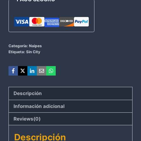
que
Mataría
cantidad
Categoría:
Naipes
Etiqueta:
Sin City
Descripción
Información adicional
Reviews(0)
Descripción