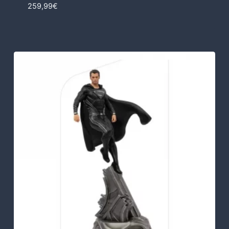
259,99
€