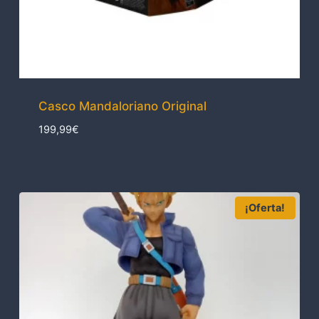
Casco Mandaloriano Original
199,99
€
¡Oferta!