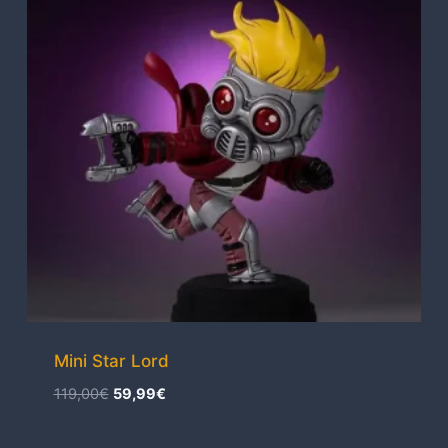
Mini Star Lord
El
El
119,00
€
59,99
€
precio
precio
original
actual