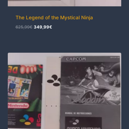
The Legend of the Mystical Ninja
El
El
625,99
€
349,99
€
precio
precio
original
actual
era:
es:
625,99€.
349,99€.