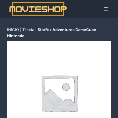
Saltar
al
contenido
INICIO
|
Tienda
|
StarFox Adventures GameCube
Nintendo