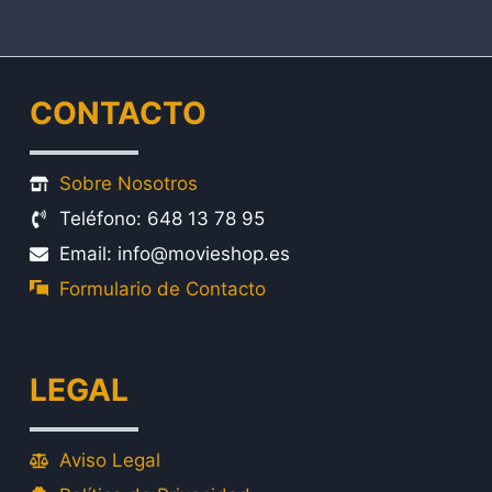
original
actual
era:
es:
24,99€.
19,99€.
CONTACTO
Sobre Nosotros
Teléfono: 648 13 78 95
Email: info@movieshop.es
Formulario de Contacto
LEGAL
Aviso Legal