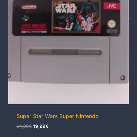
Super Star Wars Super Nintendo
El
El
24,99
€
19,99
€
precio
precio