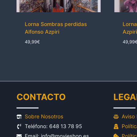
Lorna Sombras perdidas
Lorna
Alfonso Azpiri
Azpiri
49,99
€
49,99
CONTACTO
LEGA
Sobre Nosotros
Aviso 
Teléfono: 648 13 78 95
Políti
Email: info@movieshop.es
Políti