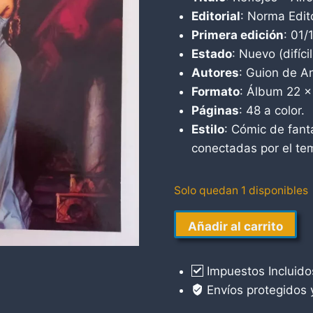
Editorial
: Norma Edit
Primera edición
: 01/
Estado
: Nuevo (difíc
Autores
: Guion de An
Formato
: Álbum 22 x
Páginas
: 48 a color.
Estilo
: Cómic de fant
conectadas por el tem
Solo quedan 1 disponibles
Reflejos
Añadir al carrito
Alfonso
Azpiri
Impuestos Incluido
cantidad
Envíos protegidos 