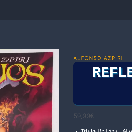
ALFONSO AZPIRI
REFL
59,99
€
Título
: Reflejos – Alf