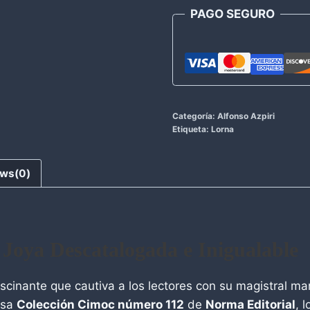
PAGO SEGURO
Categoría:
Alfonso Azpiri
Etiqueta:
Lorna
ews(0)
 Joya Descatalogada e Inigualable
scinante que cautiva a los lectores con su magistral mane
osa
Colección Cimoc número 112
de
Norma Editorial
, 