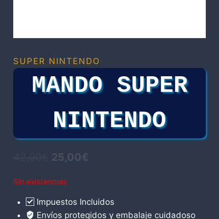
SUPER NINTENDO
MANDO SUPER
NINTENDO
El
El
42,00
€
25,00
€
precio
precio
Sin existencias
original
actual
Impuestos Incluidos
era:
es:
Envíos protegidos y embalaje cuidadoso