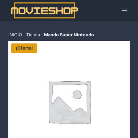
Saltar
al
contenido
INICIO
|
Tienda
|
Mando Super Nintendo
¡Oferta!