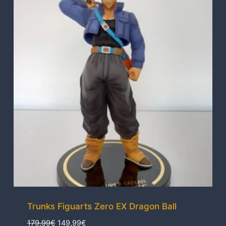
Trunks Figuarts Zero EX Dragon Ball
El
El
179,99
€
149,99
€