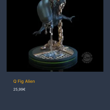
Q Fig Alien
25,99
€