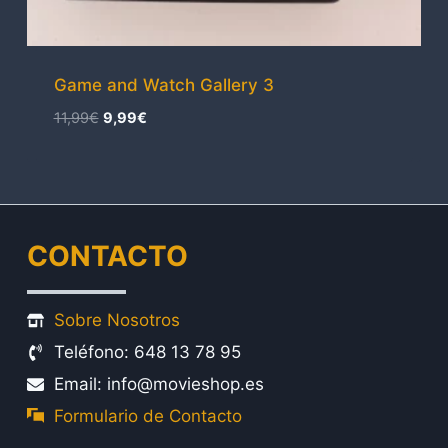
Game and Watch Gallery 3
El
El
11,99
€
9,99
€
precio
precio
original
actual
era:
es:
11,99€.
9,99€.
CONTACTO
Sobre Nosotros
Teléfono: 648 13 78 95
Email: info@movieshop.es
Formulario de Contacto